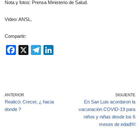
Nota y fotos: Prensa Ministerio de Salud.
Video: ANSL.
Compartir:
F
X
T
Li
a
el
n
c
e
k
e
gr
e
b
a
dI
ANTERIOR
SIGUIENTE
o
m
n
Realicó: Crecer, ¿ hacia
En San Luis acordaron la
o
donde ?
vacunación COVID-19 para
niños y niñas desde los 6
k
meses de edad￼