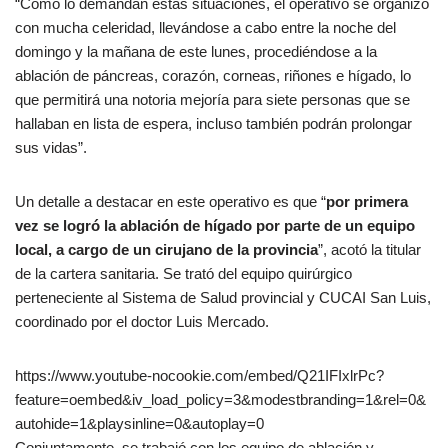
“Como lo demandan estas situaciones, el operativo se organizó
con mucha celeridad, llevándose a cabo entre la noche del
domingo y la mañana de este lunes, procediéndose a la
ablación de páncreas, corazón, corneas, riñones e hígado, lo
que permitirá una notoria mejoría para siete personas que se
hallaban en lista de espera, incluso también podrán prolongar
sus vidas”.
Un detalle a destacar en este operativo es que “
por primera
vez se logró la ablación de hígado por parte de un equipo
local, a cargo de un cirujano de la provincia
”, acotó la titular
de la cartera sanitaria. Se trató del equipo quirúrgico
perteneciente al Sistema de Salud provincial y CUCAI San Luis,
coordinado por el doctor Luis Mercado.
https://www.youtube-nocookie.com/embed/Q21IFIxlrPc?
feature=oembed&iv_load_policy=3&modestbranding=1&rel=0&
autohide=1&playsinline=0&autoplay=0
Conjuntamente, se trabajó con los equipo de ablación y