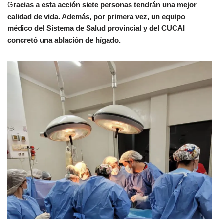
G
racias a esta acción siete personas tendrán una mejor
c
e
k
calidad de vida. Además, por primera vez, un equipo
e
gr
e
médico del Sistema de Salud provincial y del CUCAI
b
a
dI
concretó una ablación de hígado.
o
m
n
o
k