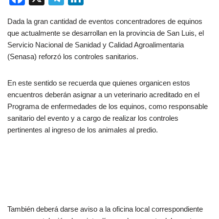
a
el
n
Dada la gran cantidad de eventos concentradores de equinos
c
e
k
que actualmente se desarrollan en la provincia de San Luis, el
e
gr
e
Servicio Nacional de Sanidad y Calidad Agroalimentaria
b
a
dI
(Senasa) reforzó los controles sanitarios.
o
m
n
En este sentido se recuerda que quienes organicen estos
o
encuentros deberán asignar a un veterinario acreditado en el
k
Programa de enfermedades de los equinos, como responsable
sanitario del evento y a cargo de realizar los controles
pertinentes al ingreso de los animales al predio.
También deberá darse aviso a la oficina local correspondiente