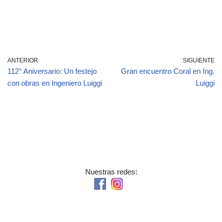
a
el
n
c
e
k
e
gr
e
b
a
dI
ANTERIOR
SIGUIENTE
o
m
n
112° Aniversario: Un festejo
Gran encuentro Coral en Ing.
o
con obras en Ingeniero Luiggi
Luiggi
k
Nuestras redes: