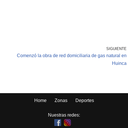
SIGUIENTE
Comenzó la obra de red domiciliaria de gas natural en
Huinca
Home
Zonas
Deportes
Nuestras redes: