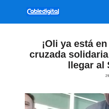
Ir
al
contenido
¡Oli ya está e
cruzada solidari
llegar a
29