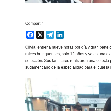
Compartir:
F
X
T
Li
a
el
n
Olivia, entrena nueve horas por día y gran parte 
c
e
k
raíces huinquenses, solo 12 años y ya es una ex
e
gr
e
selección. Sus familiares realizaron una colecta
b
a
dI
sudamericano de la especialidad para el cual la n
o
m
n
o
k