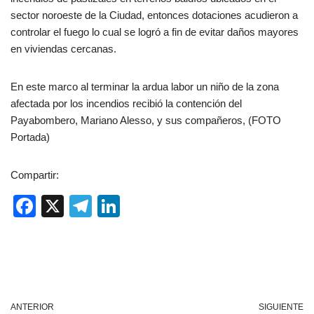
sector noroeste de la Ciudad, entonces dotaciones acudieron a
controlar el fuego lo cual se logró a fin de evitar daños mayores
en viviendas cercanas.
En este marco al terminar la ardua labor un niño de la zona
afectada por los incendios recibió la contención del
Payabombero, Mariano Alesso, y sus compañeros, (FOTO
Portada)
Compartir:
F
X
T
Li
a
el
n
c
e
k
e
gr
e
b
a
dI
ANTERIOR
SIGUIENTE