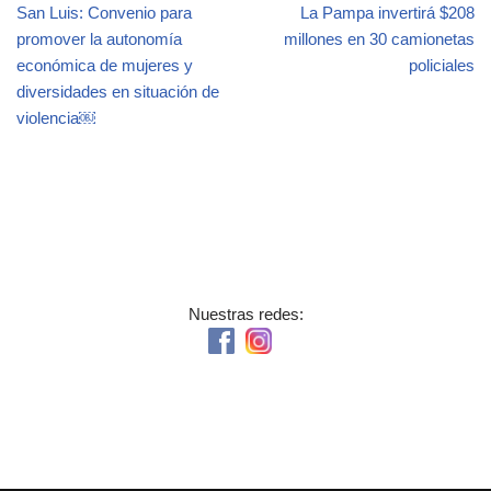
o
m
n
San Luis: Convenio para
La Pampa invertirá $208
o
promover la autonomía
millones en 30 camionetas
económica de mujeres y
policiales
k
diversidades en situación de
violencia￼
Nuestras redes: