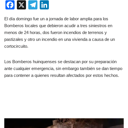
F
X
T
Li
a
el
n
El día domingo fue un a jornada de labor amplia para los
c
e
k
Bomberos locales que debieron acudir a tres siniestros en
e
gr
e
menos de 24 horas, dos fueron incendios de terrenos y
b
a
dI
pastizales y otro un incendio en una vivienda a causa de un
cortocircuito.
o
m
n
o
Los Bomberos huinquenses se destacan por su preparación
k
ante cualquier emergencia, sin embargo también se dan tiempo
para contener a quienes resultan afectados por estos hechos.