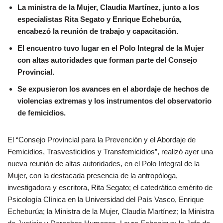
c
e
k
La ministra de la Mujer, Claudia Martínez, junto a los
especialistas Rita Segato y Enrique
e
gr
e
Echeburúa,
encabezó la reunión de trabajo y capacitación.
b
a
dI
El encuentro tuvo lugar en el Polo Integral de la Mujer
o
m
n
con altas autoridades que forman parte del Consejo
o
Provincial.
k
Se expusieron los avances en el abordaje de hechos de
violencias extremas y los instrumentos del observatorio
de femicidios.
El “Consejo Provincial para la Prevención y el Abordaje de
Femicidios, Trasvesticidios y Transfemicidios”, realizó ayer una
nueva reunión de altas autoridades, en el Polo Integral de la
Mujer, con la destacada presencia de la antropóloga,
investigadora y escritora, Rita Segato; el catedrático emérito de
Psicología Clínica en la Universidad del País Vasco, Enrique
Echeburúa; la Ministra de la Mujer, Claudia Martínez; la Ministra