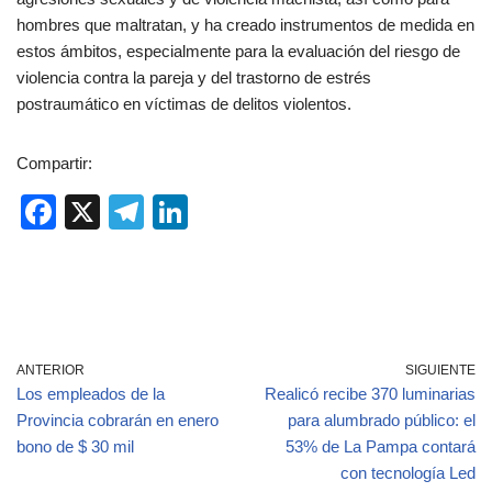
hombres que maltratan, y ha creado instrumentos de medida en
estos ámbitos, especialmente para la evaluación del riesgo de
violencia contra la pareja y del trastorno de estrés
postraumático en víctimas de delitos violentos.
Compartir:
F
X
T
Li
a
el
n
c
e
k
e
gr
e
b
a
dI
ANTERIOR
SIGUIENTE
o
m
n
Los empleados de la
Realicó recibe 370 luminarias
o
Provincia cobrarán en enero
para alumbrado público: el
bono de $ 30 mil
53% de La Pampa contará
k
con tecnología Led