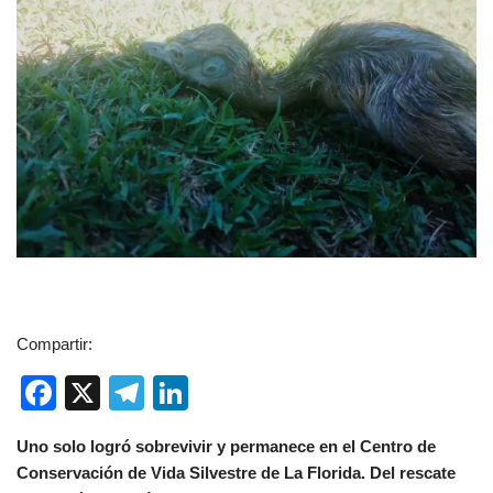
Compartir:
F
X
T
Li
a
el
n
Uno solo logró sobrevivir y permanece en el Centro de
c
e
k
Conservación de Vida Silvestre de La Florida. Del rescate