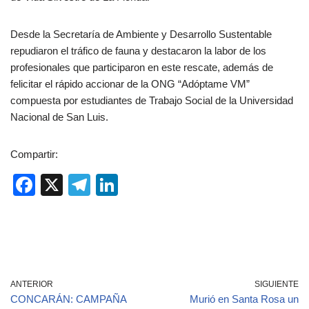
Desde la Secretaría de Ambiente y Desarrollo Sustentable
repudiaron el tráfico de fauna y destacaron la labor de los
profesionales que participaron en este rescate, además de
felicitar el rápido accionar de la ONG “Adóptame VM”
compuesta por estudiantes de Trabajo Social de la Universidad
Nacional de San Luis.
Compartir:
F
X
T
Li
a
el
n
c
e
k
e
gr
e
b
a
dI
ANTERIOR
SIGUIENTE
o
m
n
CONCARÁN: CAMPAÑA
Murió en Santa Rosa un