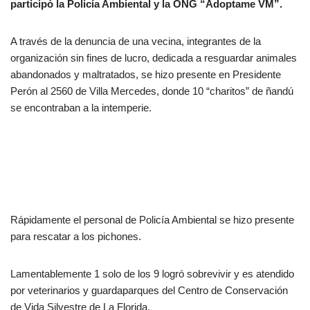
e
gr
e
participó la Policía Ambiental y la ONG “Adoptame VM”.
b
a
dI
A través de la denuncia de una vecina, integrantes de la
o
m
n
organización sin fines de lucro, dedicada a resguardar animales
o
abandonados y maltratados, se hizo presente en Presidente
k
Perón al 2560 de Villa Mercedes, donde 10 “charitos” de ñandú
se encontraban a la intemperie.
Rápidamente el personal de Policía Ambiental se hizo presente
para rescatar a los pichones.
Lamentablemente 1 solo de los 9 logró sobrevivir y es atendido
por veterinarios y guardaparques del Centro de Conservación
de Vida Silvestre de La Florida.